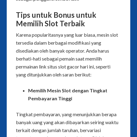
Tips untuk Bonus untuk
Memilih Slot Terbaik
Karena popularitasnya yang luar biasa, mesin slot
tersedia dalam berbagai modifikasi yang
disediakan oleh banyak operator. Anda harus
berhati-hati sebagai pemain saat memilih
permainan link situs slot gacor hari ini, seperti
yang ditunjukkan oleh saran berikut:
Memilih Mesin Slot dengan Tingkat
Pembayaran Tinggi
Tingkat pembayaran, yang menunjukkan berapa
banyak uang yang akan dibayarkan seiring waktu
terkait dengan jumlah taruhan, bervariasi