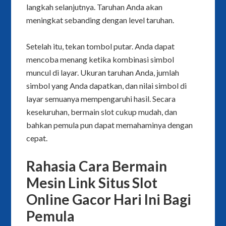
langkah selanjutnya. Taruhan Anda akan
meningkat sebanding dengan level taruhan.
Setelah itu, tekan tombol putar. Anda dapat
mencoba menang ketika kombinasi simbol
muncul di layar.
Ukuran taruhan Anda, jumlah
simbol yang Anda dapatkan, dan nilai simbol di
layar semuanya mempengaruhi hasil. Secara
keseluruhan, bermain slot cukup mudah, dan
bahkan pemula pun dapat memahaminya dengan
cepat.
Rahasia Cara Bermain
Mesin Link Situs Slot
Online Gacor Hari Ini Bagi
Pemula