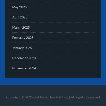
May 2025
April 2025
March 2025
February 2025
January 2025
December 2024
November 2024
Copyright © 2025 Şişli Evden Eve Nakliyat | All Rights Reserved