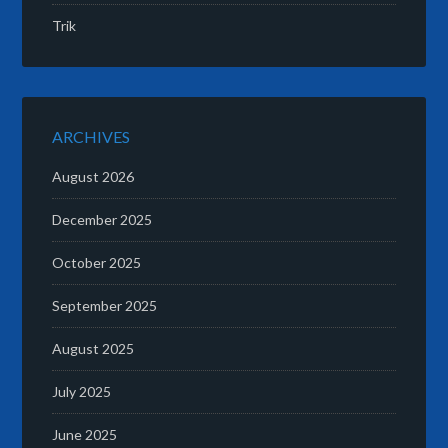
Trik
ARCHIVES
August 2026
December 2025
October 2025
September 2025
August 2025
July 2025
June 2025