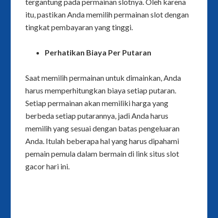
tergantung pada permainan slotnya. Oleh karena
itu, pastikan Anda memilih permainan slot dengan
tingkat pembayaran yang tinggi.
Perhatikan Biaya Per Putaran
Saat memilih permainan untuk dimainkan, Anda
harus memperhitungkan biaya setiap putaran.
Setiap permainan akan memiliki harga yang
berbeda setiap putarannya, jadi Anda harus
memilih yang sesuai dengan batas pengeluaran
Anda.
Itulah beberapa hal yang harus dipahami
pemain pemula dalam bermain di link situs slot
gacor hari ini.