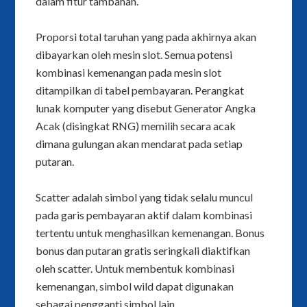
dalam fitur tambahan.
Proporsi total taruhan yang pada akhirnya akan
dibayarkan oleh mesin slot.
Semua potensi
kombinasi kemenangan pada mesin slot
ditampilkan di tabel pembayaran.
Perangkat
lunak komputer yang disebut Generator Angka
Acak (disingkat RNG) memilih secara acak
dimana gulungan akan mendarat pada setiap
putaran.
Scatter adalah simbol yang tidak selalu muncul
pada garis pembayaran aktif dalam kombinasi
tertentu untuk menghasilkan kemenangan. Bonus
bonus dan putaran gratis seringkali diaktifkan
oleh scatter.
Untuk membentuk kombinasi
kemenangan, simbol wild dapat digunakan
sebagai pengganti simbol lain.