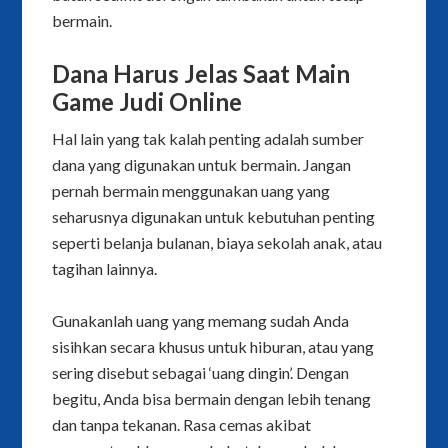
bermain.
Dana Harus Jelas Saat Main
Game Judi Online
Hal lain yang tak kalah penting adalah sumber
dana yang digunakan untuk bermain. Jangan
pernah bermain menggunakan uang yang
seharusnya digunakan untuk kebutuhan penting
seperti belanja bulanan, biaya sekolah anak, atau
tagihan lainnya.
Gunakanlah uang yang memang sudah Anda
sisihkan secara khusus untuk hiburan, atau yang
sering disebut sebagai ‘uang dingin’. Dengan
begitu, Anda bisa bermain dengan lebih tenang
dan tanpa tekanan. Rasa cemas akibat