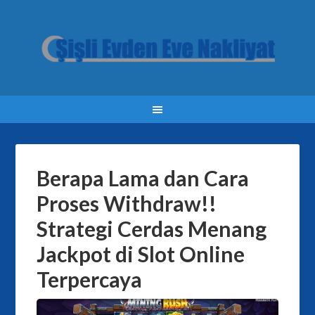
Berapa Lama dan Cara
Proses Withdraw!!
Strategi Cerdas Menang
Jackpot di Slot Online
Terpercaya