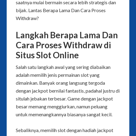
saatnya mulai bermain secara lebih strategis dan
bijak. Lantas Berapa Lama Dan Cara Proses
Withdraw?
Langkah Berapa Lama Dan
Cara Proses Withdraw di
Situs Slot Online
Salah satu langkah awal yang sering diabaikan
adalah memilih jenis permainan slot yang
dimainkan. Banyak orang langsung tergoda
dengan jackpot bernilai fantastis, padahal justru di
situlah jebakan terbesar. Game dengan jackpot
besar memang menggiurkan, namun peluang
untuk memenangkannya biasanya sangat kecil.
Sebaliknya, memilih slot dengan hadiah jackpot