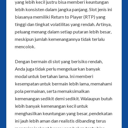
yang lebih kecil justru bisa memberi keuntungan
lebih konsisten dalam jangka panjang. Slot jenis ini
biasanya memiliki Return to Player (RTP) yang
tinggi dan tingkat volatilitas yang rendah. Artinya,
peluang menang dalam setiap putaran lebih besar,
meskipun jumlah kemenangannya tidak terlalu
mencolok.
Dengan bermain di slot yang berisiko rendah,
Anda juga tidak perlu mengeluarkan banyak
modal untuk bertahan lama. Ini memberi
kesempatan untuk bermain lebih lama, memahami
pola permainan, serta memaksimalkan
kemenangan sedikit demi sedikit. Walaupun butuh
lebih banyak kemenangan kecil untuk
menghasilkan keuntungan yang besar, pendekatan
ini jauh lebih aman dan realistis dibanding terus