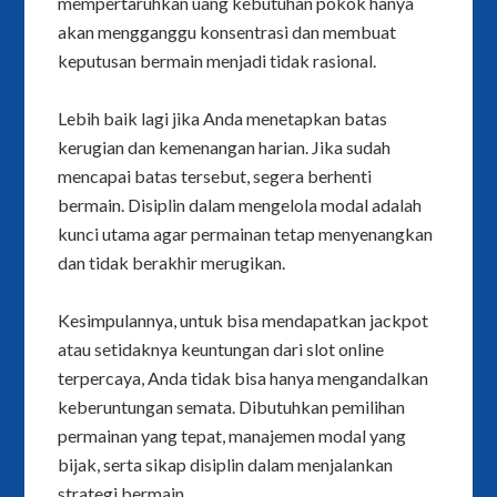
mempertaruhkan uang kebutuhan pokok hanya
akan mengganggu konsentrasi dan membuat
keputusan bermain menjadi tidak rasional.
Lebih baik lagi jika Anda menetapkan batas
kerugian dan kemenangan harian. Jika sudah
mencapai batas tersebut, segera berhenti
bermain. Disiplin dalam mengelola modal adalah
kunci utama agar permainan tetap menyenangkan
dan tidak berakhir merugikan.
Kesimpulannya, untuk bisa mendapatkan jackpot
atau setidaknya keuntungan dari slot online
terpercaya, Anda tidak bisa hanya mengandalkan
keberuntungan semata. Dibutuhkan pemilihan
permainan yang tepat, manajemen modal yang
bijak, serta sikap disiplin dalam menjalankan
strategi bermain.