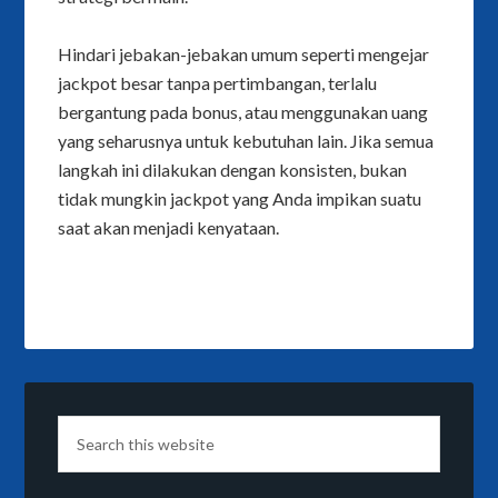
Hindari jebakan-jebakan umum seperti mengejar
jackpot besar tanpa pertimbangan, terlalu
bergantung pada bonus, atau menggunakan uang
yang seharusnya untuk kebutuhan lain. Jika semua
langkah ini dilakukan dengan konsisten, bukan
tidak mungkin jackpot yang Anda impikan suatu
saat akan menjadi kenyataan.