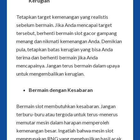
Kerugian
Tetapkan target kemenangan yang realistis
sebelum bermain. Jika Anda mencapai target
tersebut, berhenti bermain slot gacor gampang
menang dan nikmati kemenangan Anda. Demikian
pula, tetapkan batas kerugian yang bisa Anda
terima dan berhenti bermain jika Anda
mencapainya. Jangan terus bermain dalam upaya
untuk mengembalikan kerugian.
Bermain dengan Kesabaran
Bermain slot membutuhkan kesabaran. Jangan
terburu-buru atau tergoda untuk terus-menerus
memutar mesin dalam harapan memperoleh
kemenangan besar. Ingatlah bahwa mesin slot
menggunakan RNG yang menghasilkan hasil acak,