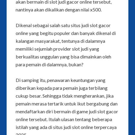
akan bermain di slot judi gacor online tersebut,
nantinya akan dikalikan dengan nilai x500.
Dikenal sebagai salah satu situs judi slot gacor
online yang begitu populer dan banyak dikenal di
kalangan masyarakat, tentunya di dalamnya
memiliki sejumlah provider slot judi yang
berkualitas unggulan yang bisa dimainkan oleh
para pemain di dalamnya, bukan?
Di samping itu, penawaran keuntungan yang
diberikan kepada para pemain juga terbilang
cukup besar. Sehingga tidak mengherankan, jika
pemain merasa tertarik untuk ikut bergabung dan
mendaftarkan diri bermain di game judi slot gacor
online tersebut. Itulah ulasan tentang beberapa
istilah yang ada di situs judi slot online terpercaya
2025.