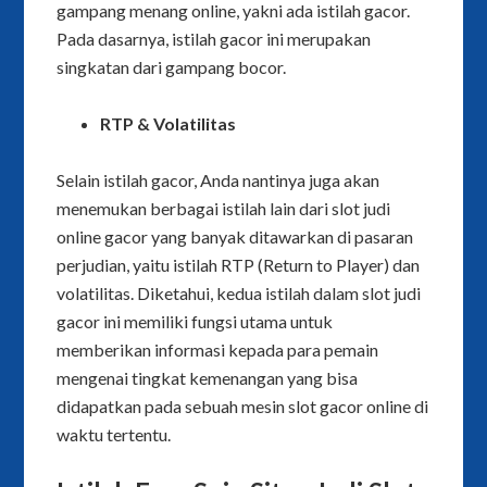
gampang menang online, yakni ada istilah gacor.
Pada dasarnya, istilah gacor ini merupakan
singkatan dari gampang bocor.
RTP & Volatilitas
Selain istilah gacor, Anda nantinya juga akan
menemukan berbagai istilah lain dari slot judi
online gacor yang banyak ditawarkan di pasaran
perjudian, yaitu istilah RTP (Return to Player) dan
volatilitas. Diketahui, kedua istilah dalam slot judi
gacor ini memiliki fungsi utama untuk
memberikan informasi kepada para pemain
mengenai tingkat kemenangan yang bisa
didapatkan pada sebuah mesin slot gacor online di
waktu tertentu.