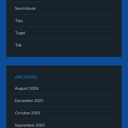
Sportsbook
Tips
Togel
Trik
ARCHIVES
August 2026
December 2025
October 2025
September 2025