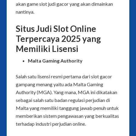
akan game slot judi gacor yang akan dimainkan
nantinya.
Situs Judi Slot Online
Terpercaya 2025 yang
Memiliki Lisensi
Malta Gaming Authority
Salah satu lisensi resmi pertama dari slot gacor
gampang menang yaitu ada Malta Gaming
Authority (MGA). Yang mana, MGA ini dikatakan
sebagai salah satu badan regulasi perjudian di
Malta yang memiliki tanggung jawab penuh untuk
memberikan sistem pengawasan yang berkualitas
terhadap industri perjudian online.