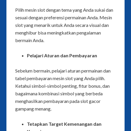
Pilih mesin slot dengan tema yang Anda sukai dan
sesuai dengan preferensi permainan Anda. Mesin
slot yang menarik untuk Anda secara visual dan
menghibur bisa meningkatkan pengalaman
bermain Anda.
Pelajari Aturan dan Pembayaran
Sebelum bermain, pelajari aturan permainan dan
tabel pembayaran mesin slot yang Anda pilih.
Ketahui simbol-simbol penting, fitur bonus, dan
bagaimana kombinasi simbol yang berbeda
menghasilkan pembayaran pada slot gacor
gampang menang.
Tetapkan Target Kemenangan dan