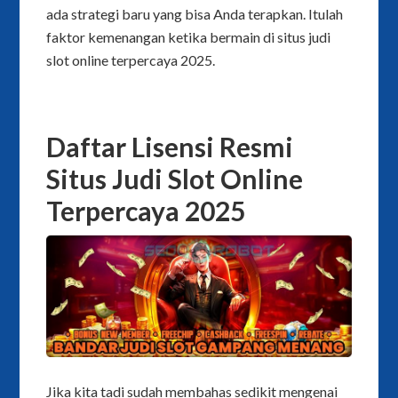
ada strategi baru yang bisa Anda terapkan. Itulah
faktor kemenangan ketika bermain di situs judi
slot online terpercaya 2025.
Daftar Lisensi Resmi
Situs Judi Slot Online
Terpercaya 2025
Jika kita tadi sudah membahas sedikit mengenai