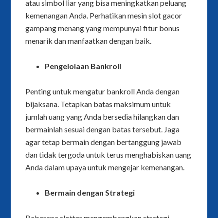
atau simbol liar yang bisa meningkatkan peluang
kemenangan Anda. Perhatikan mesin slot gacor
gampang menang yang mempunyai fitur bonus
menarik dan manfaatkan dengan baik.
Pengelolaan Bankroll
Penting untuk mengatur bankroll Anda dengan
bijaksana. Tetapkan batas maksimum untuk
jumlah uang yang Anda bersedia hilangkan dan
bermainlah sesuai dengan batas tersebut. Jaga
agar tetap bermain dengan bertanggung jawab
dan tidak tergoda untuk terus menghabiskan uang
Anda dalam upaya untuk mengejar kemenangan.
Bermain dengan Strategi
Beberapa slotter mengembangkan strategi