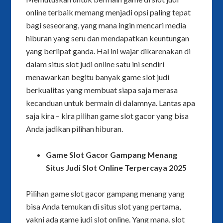
online terbaik memang menjadi opsi paling tepat
bagi seseorang, yang mana ingin mencari media
hiburan yang seru dan mendapatkan keuntungan
yang berlipat ganda. Hal ini wajar dikarenakan di
dalam situs slot judi online satu ini sendiri
menawarkan begitu banyak game slot judi
berkualitas yang membuat siapa saja merasa
kecanduan untuk bermain di dalamnya. Lantas apa
saja kira – kira pilihan game slot gacor yang bisa
Anda jadikan pilihan hiburan.
Game Slot Gacor Gampang Menang
Situs Judi Slot Online Terpercaya 2025
Pilihan game slot gacor gampang menang yang
bisa Anda temukan di situs slot yang pertama,
yakni ada game judi slot online. Yang mana, slot