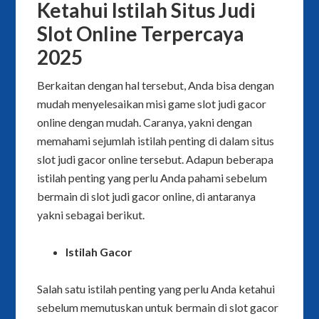
Ketahui Istilah Situs Judi
Slot Online Terpercaya
2025
Berkaitan dengan hal tersebut, Anda bisa dengan
mudah menyelesaikan misi game slot judi gacor
online dengan mudah. Caranya, yakni dengan
memahami sejumlah istilah penting di dalam situs
slot judi gacor online tersebut. Adapun beberapa
istilah penting yang perlu Anda pahami sebelum
bermain di slot judi gacor online, di antaranya
yakni sebagai berikut.
Istilah Gacor
Salah satu istilah penting yang perlu Anda ketahui
sebelum memutuskan untuk bermain di slot gacor