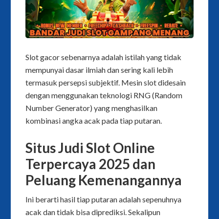
Slot gacor sebenarnya adalah istilah yang tidak
mempunyai dasar ilmiah dan sering kali lebih
termasuk persepsi subjektif. Mesin slot didesain
dengan menggunakan teknologi RNG (Random
Number Generator) yang menghasilkan
kombinasi angka acak pada tiap putaran.
Situs Judi Slot Online
Terpercaya 2025 dan
Peluang Kemenangannya
Ini berarti hasil tiap putaran adalah sepenuhnya
acak dan tidak bisa diprediksi. Sekalipun